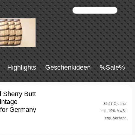
Highlights
Geschenkideen
%Sale%
l Sherry Butt
intage
85,57
€ je liter
 for Germany
inkl. 19% MwSt.
zzgl. Versand