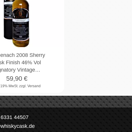
enach 2008 Sherry
sk Finish 46% Vol
gnatory Vintage…
59,90
€
. 19% MwSt.
zzgl. Versand
) 6331 44507
ewhiskycask.de