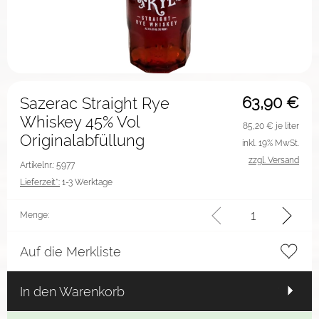
63,90
€
Sazerac Straight Rye
Whiskey 45% Vol
85,20
€ je liter
Originalabfüllung
inkl. 19% MwSt.
zzgl. Versand
Artikelnr.: 5977
Lieferzeit*:
1-3 Werktage
Menge:
Auf die Merkliste
In den Warenkorb