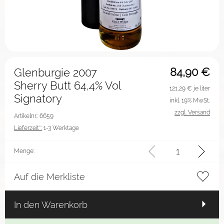
84,90
€
Glenburgie 2007
Sherry Butt 64,4% Vol
121,29
€ je liter
Signatory
inkl. 19% MwSt.
zzgl. Versand
Artikelnr.: 6659
Lieferzeit*:
1-3 Werktage
Menge:
Auf die Merkliste
In den Warenkorb