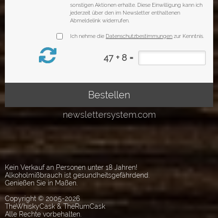
Kein Verkauf an Personen unter 18 Jahren!
Alkoholmißbrauch ist gesundheitsgefährdend.
Genießen Sie in Maßen.
Copyright © 2005-2026
TheWhiskyCask & TheRumCask
Alle Rechte vorbehalten.