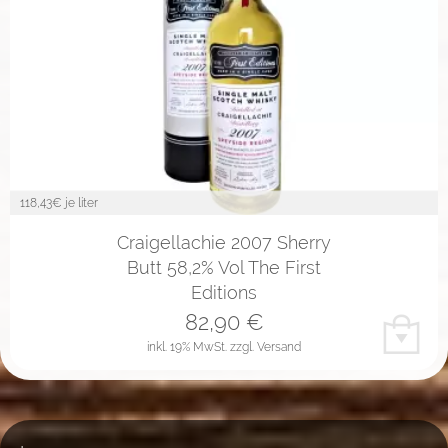
118,43
€ je liter
Craigellachie 2007 Sherry
Butt 58,2% Vol The First
Editions
82,90
€
inkl. 19% MwSt.
zzgl. Versand