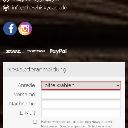
info@thewhiskycask.de