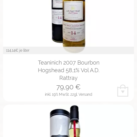
114,14
€ je liter
Teaninich 2007 Bourbon
Hogshead 58,1% Vol A.D.
Rattray
79,90
€
inkl. 19% MwSt.
zzgl. Versand