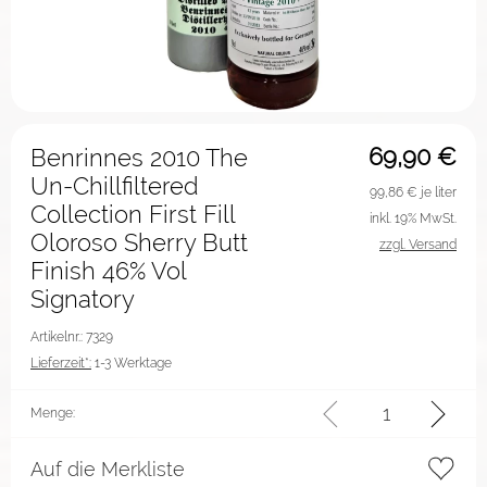
69,90
€
Benrinnes 2010 The
Un-Chillfiltered
99,86
€ je liter
Collection First Fill
inkl. 19% MwSt.
Oloroso Sherry Butt
zzgl. Versand
Finish 46% Vol
Signatory
Artikelnr.: 7329
Lieferzeit*:
1-3 Werktage
Menge:
Auf die Merkliste