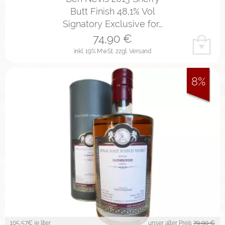
Butt Finish 48,1% Vol
Signatory Exclusive for…
74,90
€
inkl. 19% MwSt.
zzgl. Versand
8%
105,57
€ je liter
unser alter Preis
79,90 €