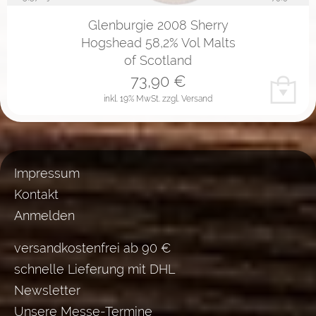
Glenburgie 2008 Sherry
Hogshead 58,2% Vol Malts
of Scotland
73,90
€
inkl. 19% MwSt.
zzgl. Versand
Impressum
Kontakt
Anmelden
versandkostenfrei ab 90 €
schnelle Lieferung mit DHL
Newsletter
Unsere Messe-Termine