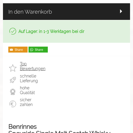
In den Warenkorb
Auf Lager: in 1-3 Werktagen bei dir
Top
Bewertungen
schnelle
Lieferung
hohe
Qualität
sicher
zahlen
Benrinnes