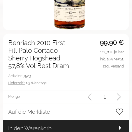
99,90
€
Benriach 2010 First
Fill Palo Cortado
142,71
€ je liter
Sherry Hogshead
inkl. 19% MwSt.
57,8% Vol Best Dram
zzgl. Versand
Artikelnr.: 7523
Lieferzeit*:
1-3 Werktage
Menge:
Auf die Merkliste
In den Warenkorb