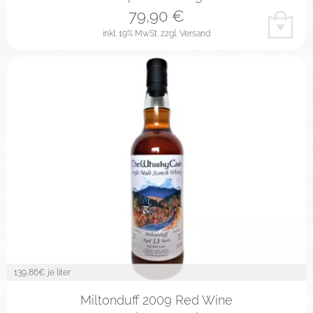
79,90
€
inkl. 19% MwSt.
zzgl. Versand
139,86
€ je liter
Miltonduff 2009 Red Wine