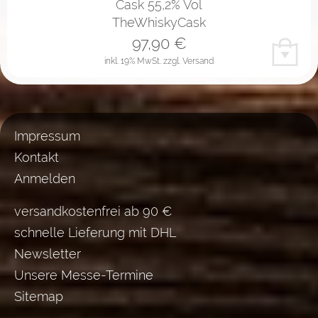
Cask 55,2% Vol
TheWhiskyCask
97,90
€
inkl. 19% MwSt.
zzgl. Versand
Impressum
Kontakt
Anmelden
versandkostenfrei ab 90 €
schnelle Lieferung mit DHL
Newsletter
Unsere Messe-Termine
Sitemap