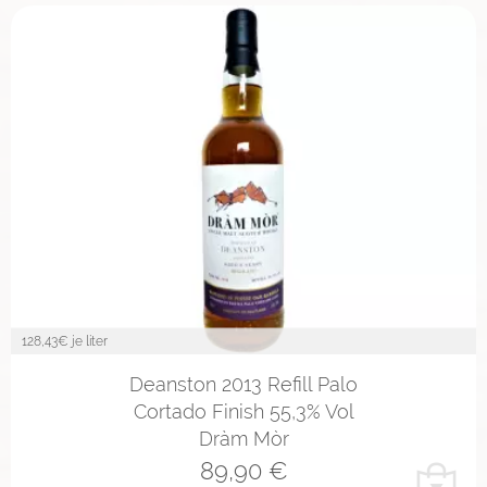
128,43
€ je liter
Deanston 2013 Refill Palo
Cortado Finish 55,3% Vol
Dràm Mòr
89,90
€