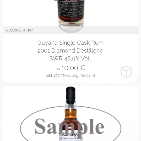
500,00
€ je liter
2cl
4cl
10cl
Guyana Single Cask Rum
2001 Diamond Destillerie
SWR 48,9% Vol…
10,00
€
ab
inkl. 19% MwSt.
zzgl. Versand