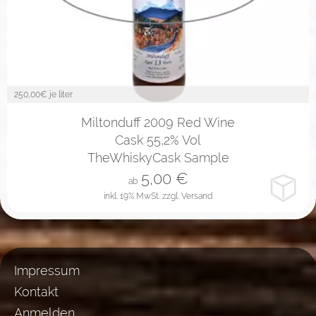
250,00
€ je liter
2cl
4cl
10cl
Miltonduff 2009 Red Wine
Cask 55,2% Vol
TheWhiskyCask Sample
5,00
€
ab
inkl. 19% MwSt.
zzgl. Versand
Impressum
Kontakt
Anmelden