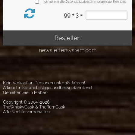
Kein Verkauf an Personen unter 18 Jahren!
Alkoholmißbrauch ist gesundheitsgefährdend.
Genießen Sie in Maßen.
Copyright © 2005-2026
TheWhiskyCask & TheRumCask
Alle Rechte vorbehalten.