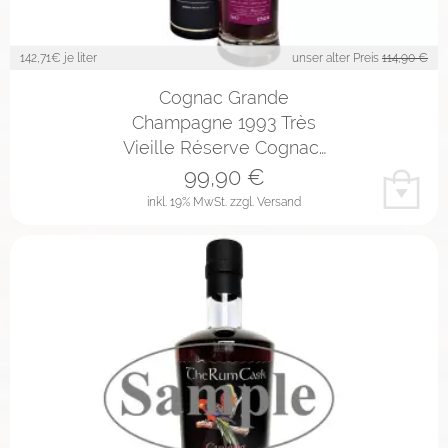
142,71
€ je liter
unser alter Preis
114,90 €
Cognac Grande
Champagne 1993 Très
Vieille Réserve Cognac…
99,90
€
inkl. 19% MwSt.
zzgl. Versand