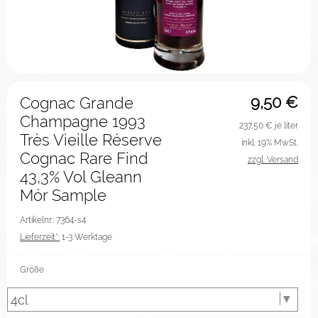
9,50
€
Cognac Grande
Champagne 1993
237,50
€ je liter
Très Vieille Réserve
inkl. 19% MwSt.
Cognac Rare Find
zzgl. Versand
43,3% Vol Gleann
Mór Sample
Artikelnr.: 7364-s4
Lieferzeit*:
1-3 Werktage
Größe