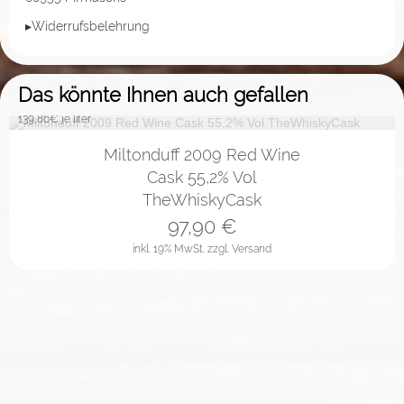
▸Widerrufsbelehrung
Das könnte Ihnen auch gefallen
139,86
€ je liter
Miltonduff 2009 Red Wine
Cask 55,2% Vol
TheWhiskyCask
97,90
€
inkl. 19% MwSt.
zzgl. Versand