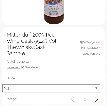
Miltonduff 2009 Red
Wine Cask 55,2% Vol
250,00
€ je liter
TheWhiskyCask
inkl. 19% MwSt.
Sample
zzgl. Versand
Artikelnr.: 7420-s2
Lieferzeit*:
1-3 Werktage
Größe
Menge: