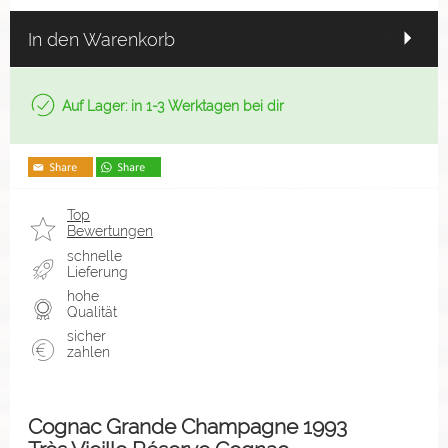
In den Warenkorb
Auf Lager: in 1-3 Werktagen bei dir
Top
Bewertungen
schnelle
Lieferung
hohe
Qualität
sicher
zahlen
Cognac Grande Champagne 1993