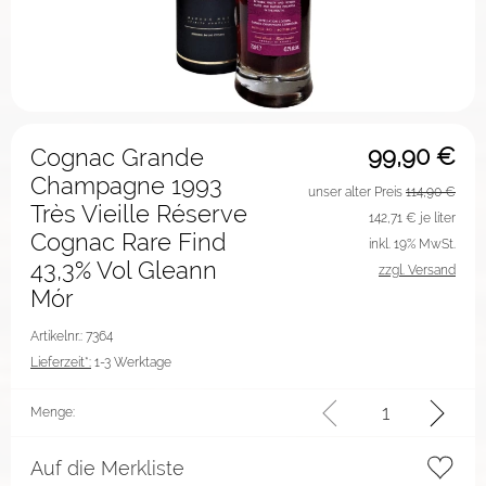
99,90
€
Cognac Grande
Champagne 1993
unser alter Preis
114,90 €
Très Vieille Réserve
142,71
€ je liter
Cognac Rare Find
inkl. 19% MwSt.
43,3% Vol Gleann
zzgl. Versand
Mór
Artikelnr.: 7364
Lieferzeit*:
1-3 Werktage
Menge:
Auf die Merkliste