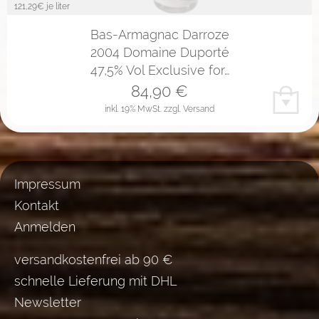
121,29
€ je liter
Bas-Armagnac Darroze
2004 Domaine Duporté
47,5% Vol Exclusive for…
84,90
€
inkl. 19% MwSt.
zzgl. Versand
Impressum
Kontakt
Anmelden
versandkostenfrei ab 90 €
schnelle Lieferung mit DHL
Newsletter