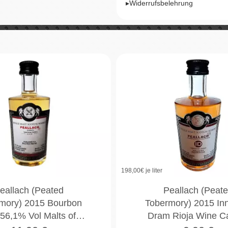
▸Widerrufsbelehrung
198,00
€ je liter
eallach (Peated
Peallach (Peat
mory) 2015 Bourbon
Tobermory) 2015 In
 56,1% Vol Malts of…
Dram Rioja Wine 