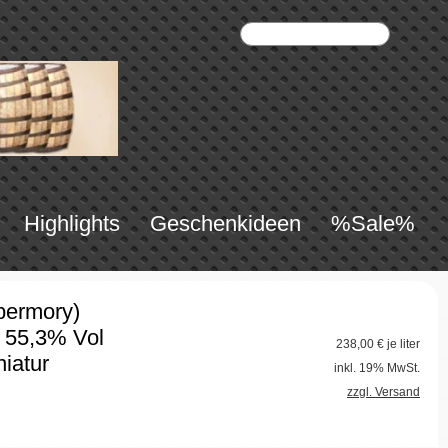
Highlights
Geschenkideen
%Sale%
bermory)
 55,3% Vol
238,00
€ je liter
niatur
inkl. 19% MwSt.
zzgl. Versand