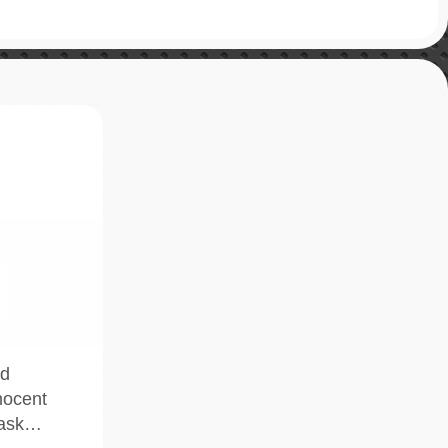
ed
nocent
Cask…