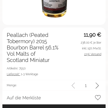
11,90
€
Peallach (Peated
Tobermory) 2015
238,00
€ je liter
Bourbon Barrel 56,1%
inkl. 19% MwSt.
Vol Malts of
zzgl. Versand
Scotland Miniatur
Artikelnr.: 7550
Lieferzeit*:
1-3 Werktage
Menge:
Auf die Merkliste