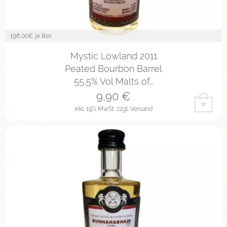
198,00
€ je liter
Mystic Lowland 2011
Peated Bourbon Barrel
55,5% Vol Malts of…
9,90
€
inkl. 19% MwSt.
zzgl. Versand