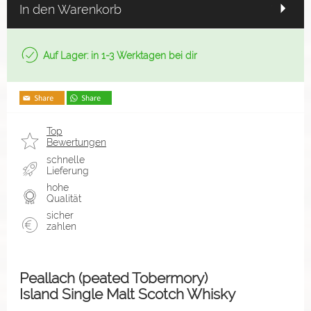
In den Warenkorb
Auf Lager: in 1-3 Werktagen bei dir
Top
Bewertungen
schnelle
Lieferung
hohe
Qualität
sicher
zahlen
Peallach (peated Tobermory)
Island Single Malt Scotch Whisky