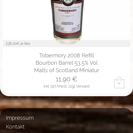
238,00
€ je liter
Tobermory 2008 Refill
Bourbon Barrel 53,5% Vol
Malts of Scotland Miniatur
11,90
€
inkl. 19% MwSt.
zzgl. Versand
Impressum
Kontakt