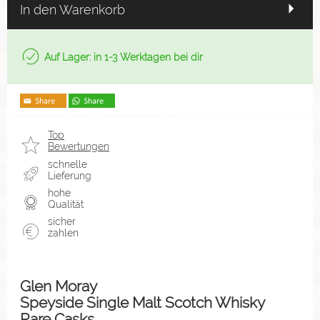
In den Warenkorb
Auf Lager: in 1-3 Werktagen bei dir
Top
Bewertungen
schnelle
Lieferung
hohe
Qualität
sicher
zahlen
Glen Moray
Speyside Single Malt Scotch Whisky
Rare Casks