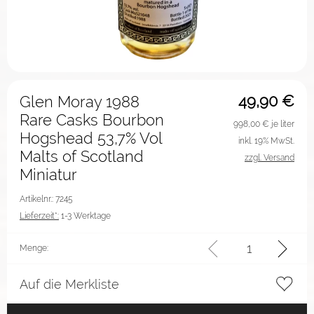
49,90
€
Glen Moray 1988
Rare Casks Bourbon
998,00
€ je liter
Hogshead 53,7% Vol
inkl. 19% MwSt.
Malts of Scotland
zzgl. Versand
Miniatur
Artikelnr.: 7245
Lieferzeit*:
1-3 Werktage
Menge:
Auf die Merkliste