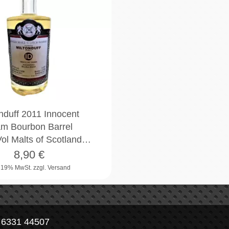
nduff 2011 Innocent
m Bourbon Barrel
ol Malts of Scotland…
8,90
€
. 19% MwSt.
zzgl. Versand
) 6331 44507