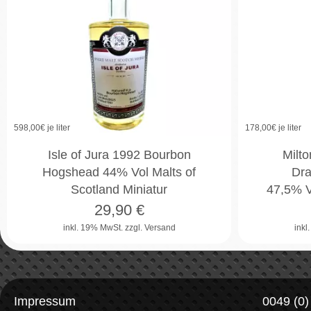
598,00
€ je liter
178,00
€ je liter
Isle of Jura 1992 Bourbon
Milto
Hogshead 44% Vol Malts of
Dra
Scotland Miniatur
47,5% V
29,90
€
inkl. 19% MwSt.
zzgl. Versand
inkl
Impressum
0049 (0