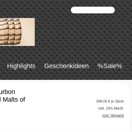
Highlights
Geschenkideen
%Sale%
urbon
 Malts of
398,00
€ je Stück
inkl. 19% MwSt.
zzgl. Versand