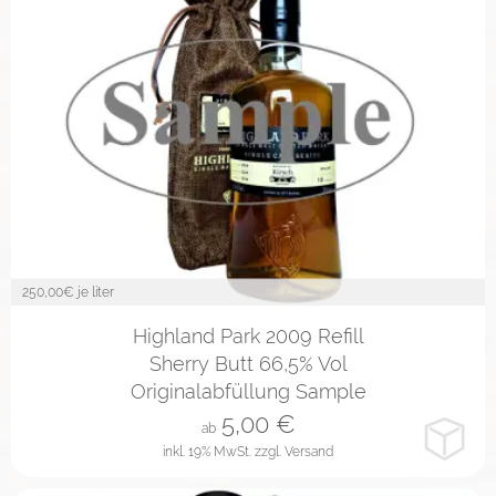
250,00
€ je liter
2cl
4cl
10cl
Highland Park 2009 Refill
Sherry Butt 66,5% Vol
Originalabfüllung Sample
5,00
€
ab
inkl. 19% MwSt.
zzgl. Versand