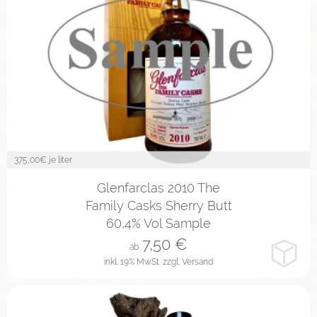
375,00
€ je liter
2cl
4cl
10cl
Glenfarclas 2010 The
Family Casks Sherry Butt
60,4% Vol Sample
7,50
€
ab
inkl. 19% MwSt.
zzgl. Versand