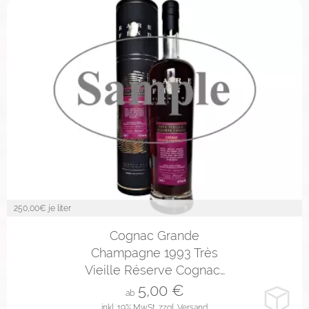
250,00
€ je liter
2cl
4cl
10cl
Cognac Grande
Champagne 1993 Très
Vieille Réserve Cognac…
5,00
€
ab
inkl. 19% MwSt.
zzgl. Versand