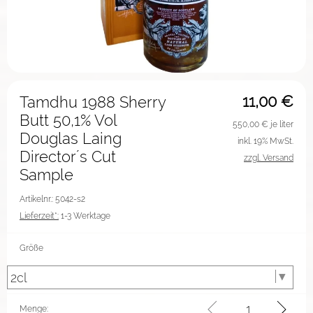
11,00
€
Tamdhu 1988 Sherry
Butt 50,1% Vol
550,00
€ je liter
Douglas Laing
inkl. 19% MwSt.
Director´s Cut
zzgl. Versand
Sample
Artikelnr.: 5042-s2
Lieferzeit*:
1-3 Werktage
Größe
Menge: