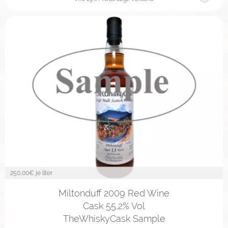
250,00
€ je liter
2cl
4cl
10cl
Miltonduff 2009 Red Wine
Cask 55,2% Vol
TheWhiskyCask Sample