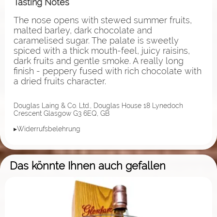
Tasting Notes
The nose opens with stewed summer fruits,
malted barley, dark chocolate and
caramelised sugar. The palate is sweetly
spiced with a thick mouth-feel, juicy raisins,
dark fruits and gentle smoke. A really long
finish - peppery fused with rich chocolate with
a dried fruits character.
Douglas Laing & Co. Ltd., Douglas House 18 Lynedoch
Crescent Glasgow G3 6EQ, GB
▸Widerrufsbelehrung
Das könnte Ihnen auch gefallen