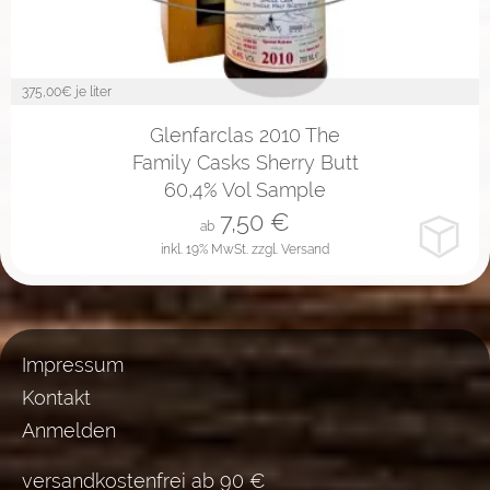
375,00
€ je liter
2cl
4cl
10cl
Glenfarclas 2010 The
Family Casks Sherry Butt
60,4% Vol Sample
7,50
€
ab
inkl. 19% MwSt.
zzgl. Versand
Impressum
Kontakt
Anmelden
versandkostenfrei ab 90 €