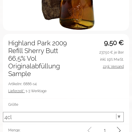
9,50
€
Highland Park 2009
Refill Sherry Butt
237,50
€ je liter
66,5% Vol
inkl. 19% MwSt.
Originalabfüllung
zzgl. Versand
Sample
Artikelnr.: 6886-s4
Lieferzeit*:
1-3 Werktage
Größe
Menge: