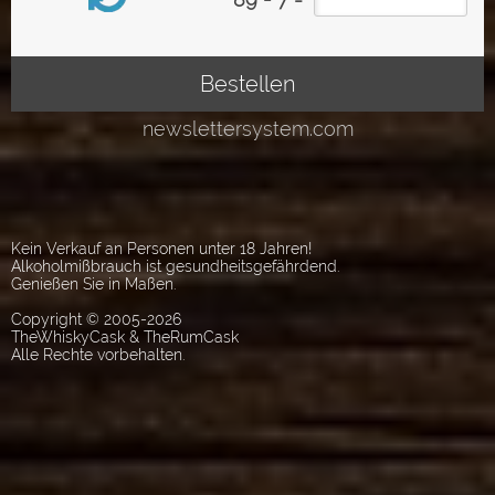
Kein Verkauf an Personen unter 18 Jahren!
Alkoholmißbrauch ist gesundheitsgefährdend.
Genießen Sie in Maßen.
Copyright © 2005-2026
TheWhiskyCask & TheRumCask
Alle Rechte vorbehalten.