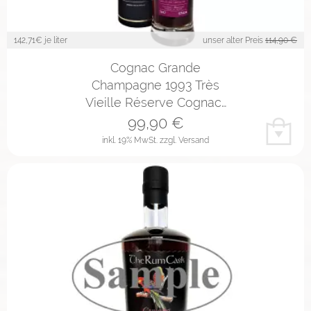
142,71
€ je liter
unser alter Preis
114,90 €
Cognac Grande
Champagne 1993 Très
Vieille Réserve Cognac…
99,90
€
inkl. 19% MwSt.
zzgl. Versand