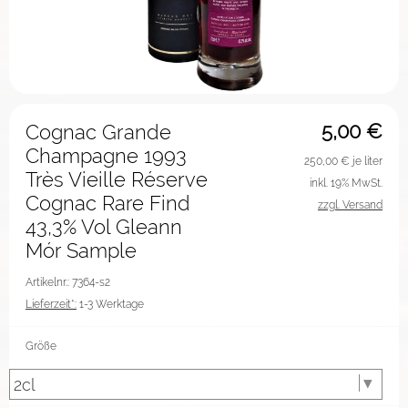
5,00
€
Cognac Grande
Champagne 1993
250,00
€ je liter
Très Vieille Réserve
inkl. 19% MwSt.
Cognac Rare Find
zzgl. Versand
43,3% Vol Gleann
Mór Sample
Artikelnr.: 7364-s2
Lieferzeit*:
1-3 Werktage
Größe