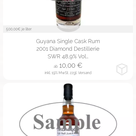
500,00
€ je liter
2cl
4cl
10cl
Guyana Single Cask Rum
2001 Diamond Destillerie
SWR 48,9% Vol…
10,00
€
ab
inkl. 19% MwSt.
zzgl. Versand