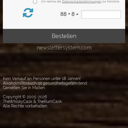
Kein Verkauf an Personen unter 18 Jahren!
Alkoholmißbrauch ist gesundheitsgefährdend.
Genießen Sie in Maßen.
Copyright © 2005-2026
TheWhiskyCask & TheRumCask
Alle Rechte vorbehalten.