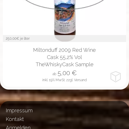
250,00
€ je liter
2cl
4cl
10cl
Miltonduff 2009 Red Wine
Cask 55,2% Vol
TheWhiskyCask Sample
5,00
€
ab
inkl. 19% MwSt.
zzgl. Versand
Impressum
Kontakt
Anmelden