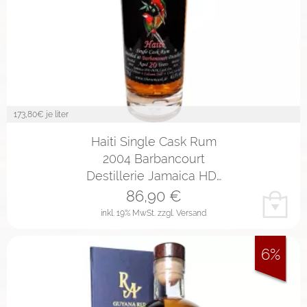
173,80
€ je liter
Haiti Single Cask Rum
2004 Barbancourt
Destillerie Jamaica HD…
86,90
€
inkl. 19% MwSt.
zzgl. Versand
6%