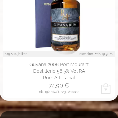
149,80
€ je liter
unser alter Preis
79,90 €
Guyana 2008 Port Mourant
Destillerie 56,5% Vol RA
Rum Artesanal
74,90
€
inkl. 19% MwSt.
zzgl. Versand