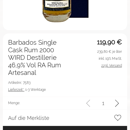
119,90
€
Barbados Single
Cask Rum 2000
239,80
€ je liter
WIRD Destillerie
inkl. 19% MwSt.
46,9% Vol RA Rum
zzgl. Versand
Artesanal
Artikelnr.: 7583
Lieferzeit*:
1-3 Werktage
Menge:
Auf die Merkliste