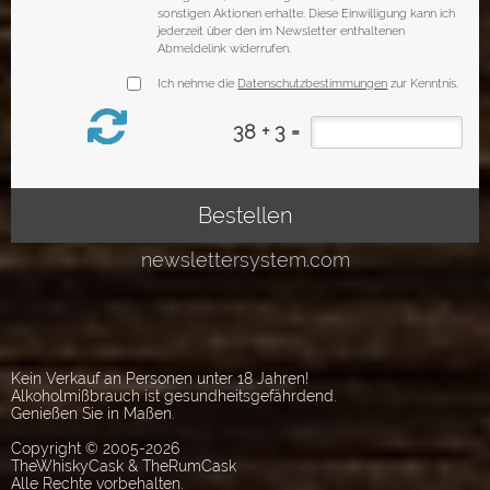
Kein Verkauf an Personen unter 18 Jahren!
Alkoholmißbrauch ist gesundheitsgefährdend.
Genießen Sie in Maßen.
Copyright © 2005-2026
TheWhiskyCask & TheRumCask
Alle Rechte vorbehalten.