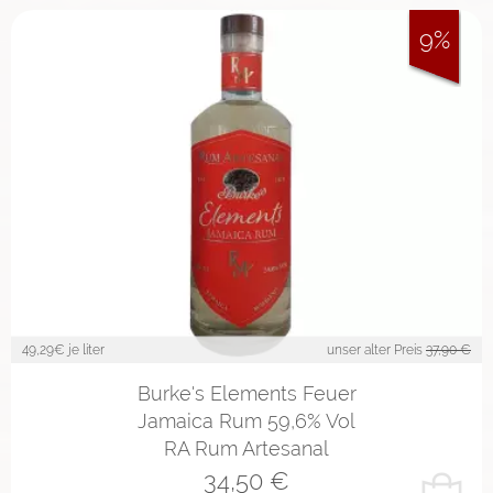
9%
49,29
€ je liter
unser alter Preis
37,90 €
Burke's Elements Feuer
Jamaica Rum 59,6% Vol
RA Rum Artesanal
34,50
€