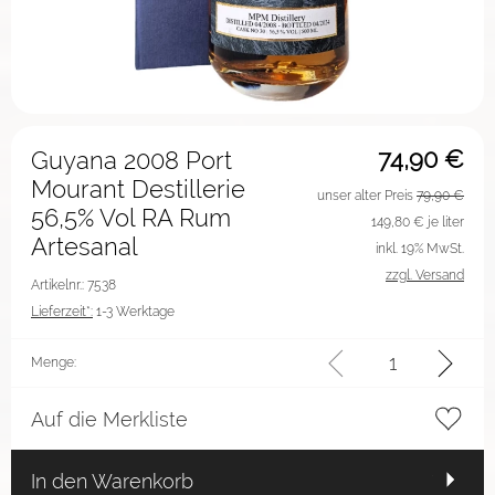
74,90
€
Guyana 2008 Port
Mourant Destillerie
unser alter Preis
79,90 €
56,5% Vol RA Rum
149,80
€ je liter
Artesanal
inkl. 19% MwSt.
zzgl. Versand
Artikelnr.: 7538
Lieferzeit*:
1-3 Werktage
Menge:
Auf die Merkliste
In den Warenkorb