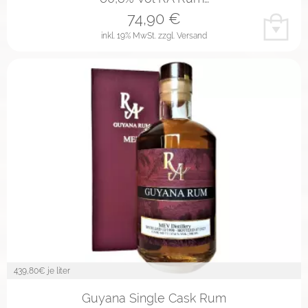
74,90
€
inkl. 19% MwSt.
zzgl. Versand
439,80
€ je liter
Guyana Single Cask Rum