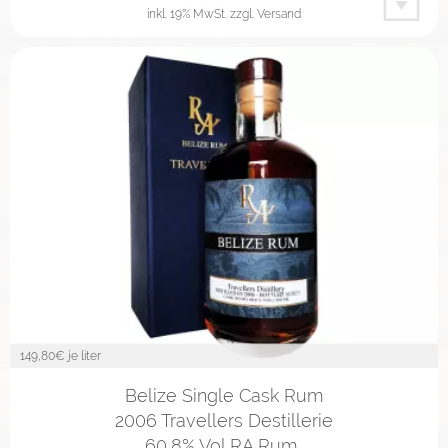
inkl. 19% MwSt.
zzgl. Versand
149,80
€ je liter
Belize Single Cask Rum
2006 Travellers Destillerie
60,8% Vol RA Rum…