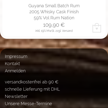
Guyana Small Batch Rum
2005 Whisky Cask Finish
59% Vol Rum Nation
109,90
€
inkl. 19% MwSt.
zzgl. Versand
Impressum
Kontakt
Anmelden
versandkostenfrei ab 90 €
schnelle Lieferung mit DHL
Newsletter
Unsere Messe-Termine