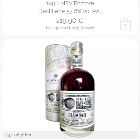
1990 MEV Enmore
Destillerie 57,6% Vol RA…
219,90
€
inkl. 19% MwSt.
zzgl. Versand
157,00
€ je liter