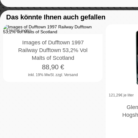
Das könnte Ihnen auch gefallen
127,00
€ je liter
Images of Dufftown 1997
Railway Dufftown 53,2% Vol
Malts of Scotland
88,90
€
inkl. 19% MwSt.
zzgl. Versand
121,29
€ je liter
Glen
Hogsh