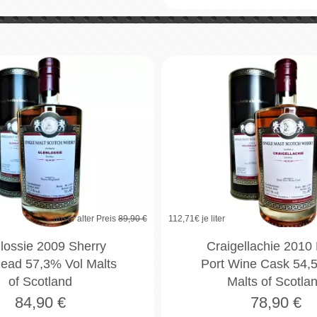
6%
unser alter Preis
89,90 €
112,71
€ je liter
lossie 2009 Sherry
Craigellachie 2010
ead 57,3% Vol Malts
Port Wine Cask 54,
of Scotland
Malts of Scotla
84,90
€
78,90
€