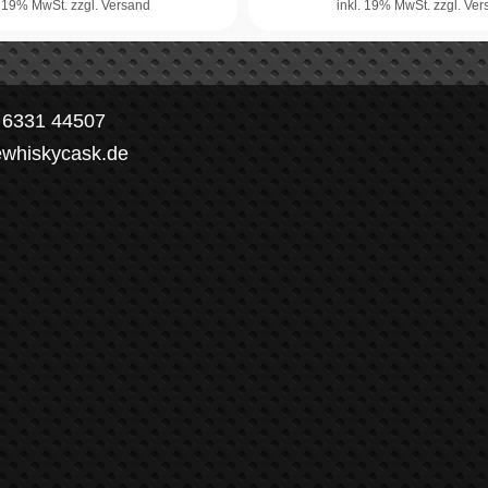
. 19% MwSt.
zzgl. Versand
inkl. 19% MwSt.
zzgl. Ve
) 6331 44507
ewhiskycask.de