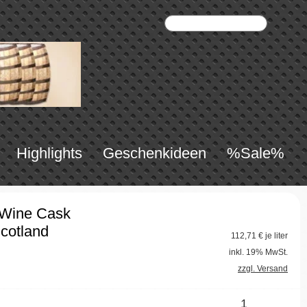
Highlights
Geschenkideen
%Sale%
 Wine Cask
Scotland
112,71
€ je liter
inkl. 19% MwSt.
zzgl. Versand