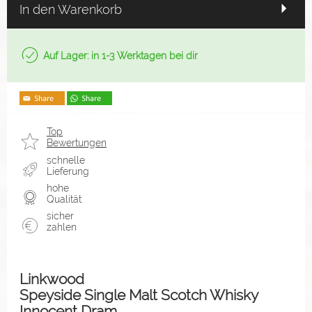
In den Warenkorb
Auf Lager: in 1-3 Werktagen bei dir
Top
Bewertungen
schnelle
Lieferung
hohe
Qualität
sicher
zahlen
Linkwood
Speyside Single Malt Scotch Whisky
Innocent Dram