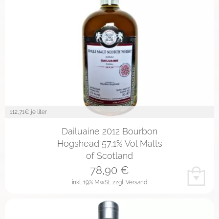
112,71
€ je liter
Dailuaine 2012 Bourbon
Hogshead 57,1% Vol Malts
of Scotland
78,90
€
inkl. 19% MwSt.
zzgl. Versand