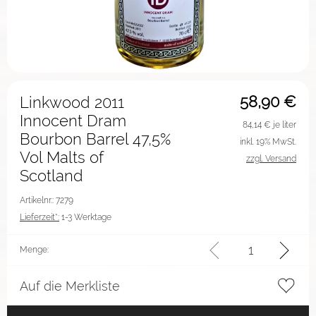
58,90
€
Linkwood 2011
Innocent Dram
84,14
€ je liter
Bourbon Barrel 47,5%
inkl. 19% MwSt.
Vol Malts of
zzgl. Versand
Scotland
Artikelnr.: 7279
Lieferzeit*:
1-3 Werktage
Menge:
Auf die Merkliste