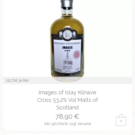
112,71
€ je liter
Images of Islay Kilnave
Cross 53,2% Vol Malts of
Scotland
78,90
€
inkl. 19% MwSt.
zzgl. Versand