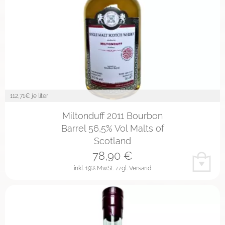
112,71
€ je liter
Miltonduff 2011 Bourbon
Barrel 56,5% Vol Malts of
Scotland
78,90
€
inkl. 19% MwSt.
zzgl. Versand