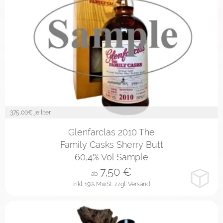
375,00
€ je liter
2cl
4cl
10cl
Glenfarclas 2010 The
Family Casks Sherry Butt
60,4% Vol Sample
7,50
€
ab
inkl. 19% MwSt.
zzgl. Versand