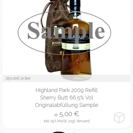
250,00
€ je liter
2cl
4cl
10cl
Highland Park 2009 Refill
Sherry Butt 66,5% Vol
Originalabfüllung Sample
5,00
€
ab
inkl. 19% MwSt.
zzgl. Versand