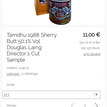
11,00
€
Tamdhu 1988 Sherry
Butt 50,1% Vol
550,00
€ je liter
Douglas Laing
inkl. 19% MwSt.
Director´s Cut
zzgl. Versand
Sample
Artikelnr.: 5042-s2
Lieferzeit*:
1-3 Werktage
Größe
Menge: