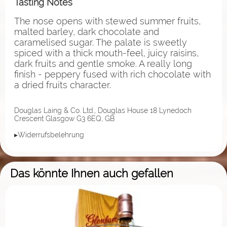
Tasting Notes
The nose opens with stewed summer fruits,
malted barley, dark chocolate and
caramelised sugar. The palate is sweetly
spiced with a thick mouth-feel, juicy raisins,
dark fruits and gentle smoke. A really long
finish - peppery fused with rich chocolate with
a dried fruits character.
Douglas Laing & Co. Ltd., Douglas House 18 Lynedoch
Crescent Glasgow G3 6EQ, GB
▸Widerrufsbelehrung
Das könnte Ihnen auch gefallen