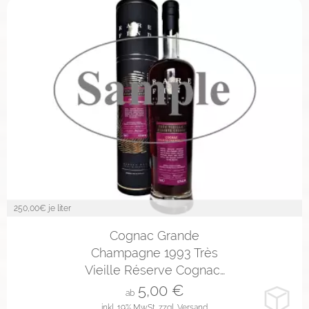
250,00
€ je liter
2cl
4cl
10cl
Cognac Grande
Champagne 1993 Très
Vieille Réserve Cognac…
5,00
€
ab
inkl. 19% MwSt.
zzgl. Versand