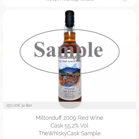
250,00
€ je liter
2cl
4cl
10cl
Miltonduff 2009 Red Wine
Cask 55,2% Vol
TheWhiskyCask Sample