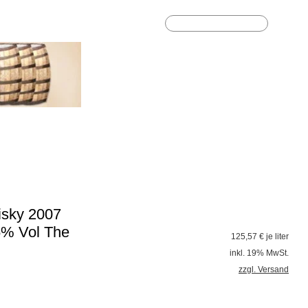
Highlights
Geschenkideen
%Sale%
isky 2007
5% Vol The
125,57
€ je liter
inkl. 19% MwSt.
zzgl. Versand