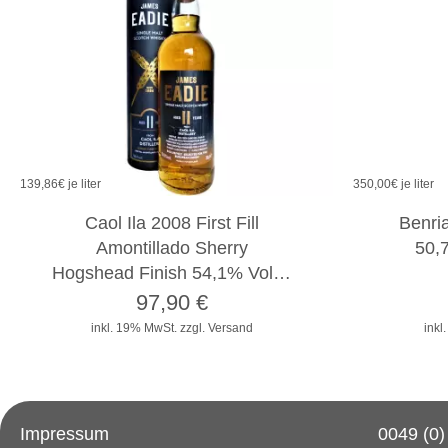
139,86
€ je liter
350,00
€ je liter
Caol Ila 2008 First Fill
Benri
Amontillado Sherry
50,
Hogshead Finish 54,1% Vol…
97,90
€
inkl. 19% MwSt.
zzgl. Versand
inkl
Impressum
0049 (0