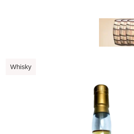
versandkostenfrei ab 90 €
schnelle Lieferung mit DH
Whisky
Rum
Spirituosen
Eigenabfü