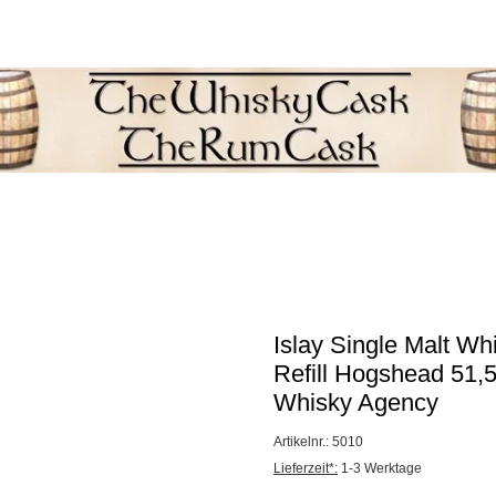
L
Newsletter
llungen
Neuheiten
Samples & Miniaturen
Islay Single Malt Wh
Refill Hogshead 51,
Whisky Agency
Artikelnr.: 5010
Lieferzeit*:
1-3 Werktage