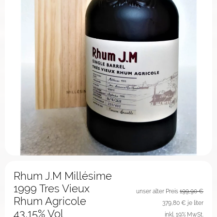
Rhum J.M Millésime
1999 Tres Vieux
unser alter Preis
199,90 €
Rhum Agricole
379,80
€ je liter
43,15% Vol
inkl. 19% MwSt.