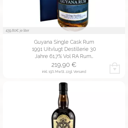
439,80
€ je liter
Guyana Single Cask Rum
1991 Uitvlugt Destillerie 30
Jahre 61,7% Vol RA Rum…
219,90
€
inkl. 19% MwSt.
zzgl. Versand