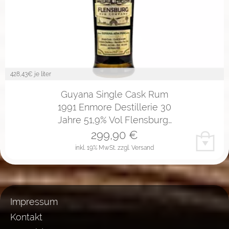
428,43
€ je liter
Guyana Single Cask Rum
1991 Enmore Destillerie 30
Jahre 51,9% Vol Flensburg…
299,90
€
inkl. 19% MwSt.
zzgl. Versand
Impressum
Kontakt