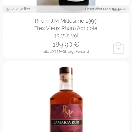
379,80
€ je liter
unser alter Preis
199,90 €
Rhum J.M Millésime 1999
Tres Vieux Rhum Agricole
43,15% Vol
189,90
€
inkl. 19% MwSt.
zzgl. Versand