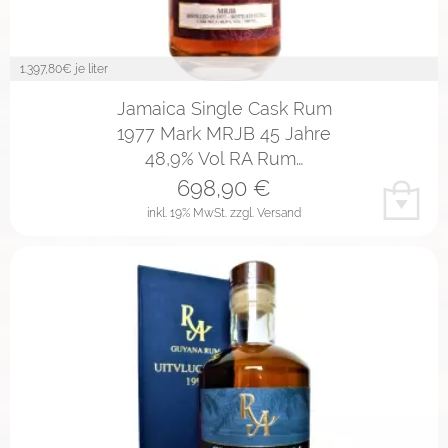
1.397,80
€ je liter
Jamaica Single Cask Rum
1977 Mark MRJB 45 Jahre
48,9% Vol RA Rum…
698,90
€
inkl. 19% MwSt.
zzgl. Versand