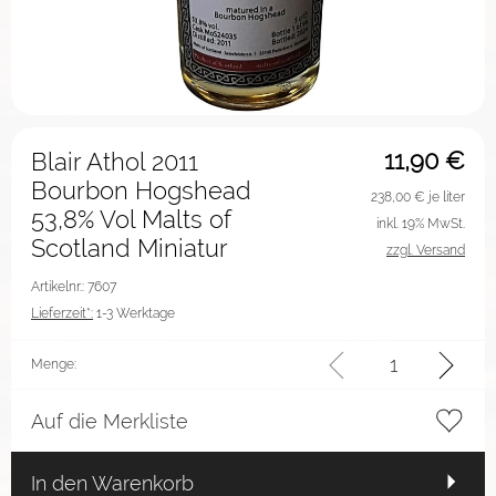
11,90
€
Blair Athol 2011
Bourbon Hogshead
238,00
€ je liter
53,8% Vol Malts of
inkl. 19% MwSt.
Scotland Miniatur
zzgl. Versand
Artikelnr.: 7607
Lieferzeit*:
1-3 Werktage
Menge:
Auf die Merkliste
In den Warenkorb