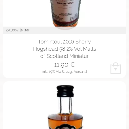
238,00
€ je liter
Tomintoul 2010 Sherry
Hogshead 58,2% Vol Malts
of Scotland Miniatur
11,90
€
inkl. 19% MwSt.
zzgl. Versand