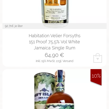
92,71
€ je liter
Habitation Velier Forsyths
151 Proof 75,5% Vol White
Jamaica Single Rum
64,90
€
inkl. 19% MwSt.
zzgl. Versand
10%