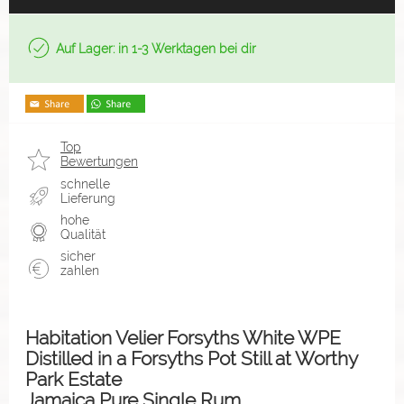
Auf Lager: in 1-3 Werktagen bei dir
Top
Bewertungen
schnelle
Lieferung
hohe
Qualität
sicher
zahlen
Habitation Velier Forsyths White WPE
Distilled in a Forsyths Pot Still at Worthy
Park Estate
Jamaica Pure Single Rum