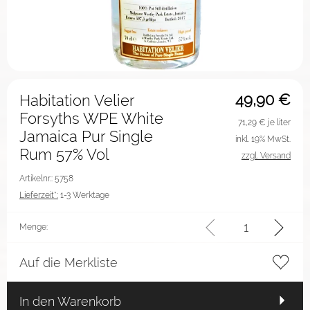
49,90
€
Habitation Velier
Forsyths WPE White
71,29
€ je liter
Jamaica Pur Single
inkl. 19% MwSt.
Rum 57% Vol
zzgl. Versand
Artikelnr.: 5758
Lieferzeit*:
1-3 Werktage
Menge:
Auf die Merkliste
In den Warenkorb