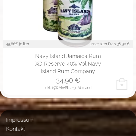
49,86
€ je liter
unser alter Preis
38,90 €
Navy Island Jamaica Rum
XO Reserve 40% Vol Navy
Island Rum Company
34,90
€
inkl. 19% MwSt.
zzgl. Versand
Impressum
Kontakt