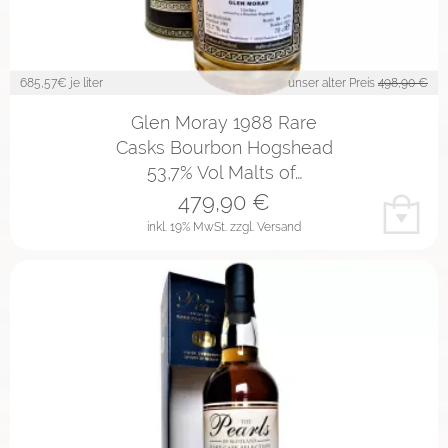
685,57
€ je liter
unser alter Preis
498,90 €
Glen Moray 1988 Rare
Casks Bourbon Hogshead
53,7% Vol Malts of…
479,90
€
inkl. 19% MwSt.
zzgl. Versand