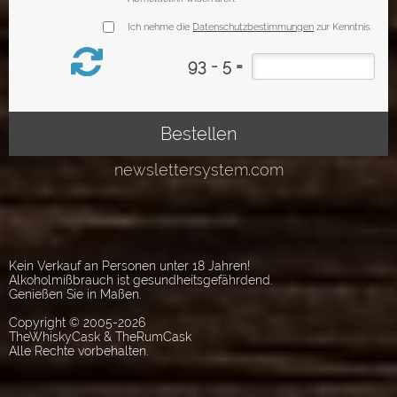
Kein Verkauf an Personen unter 18 Jahren!
Alkoholmißbrauch ist gesundheitsgefährdend.
Genießen Sie in Maßen.
Copyright © 2005-2026
TheWhiskyCask & TheRumCask
Alle Rechte vorbehalten.