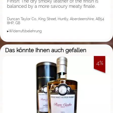
Finish: The dry smoky leather of the finish is
balanced by a more savoury meaty finale.
Duncan Taylor Co., King Street, Huntly, Aberdeenshire, AB54
8HP, GB
▸Widerrufsbelehrung
Das könnte Ihnen auch gefallen
4%