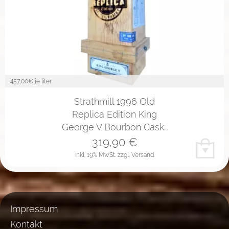
457,00
€ je liter
Strathmill 1996 Old
Replica Edition King
George V Bourbon Cask…
319,90
€
inkl. 19% MwSt.
zzgl. Versand
Impressum
Kontakt