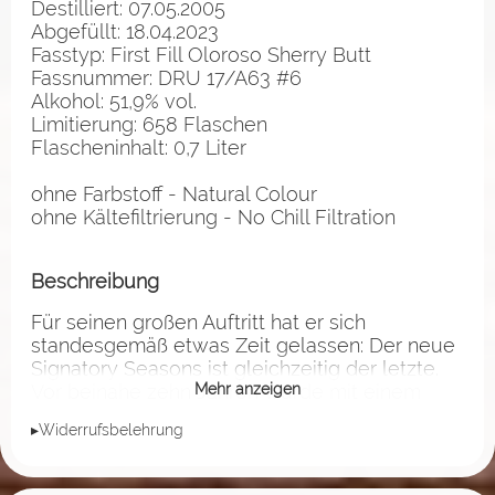
Destilliert: 07.05.2005
Abgefüllt: 18.04.2023
Fasstyp: First Fill Oloroso Sherry Butt
Fassnummer: DRU 17/A63 #6
Alkohol: 51,9% vol.
Limitierung: 658 Flaschen
Flascheninhalt: 0,7 Liter
ohne Farbstoff - Natural Colour
ohne Kältefiltrierung - No Chill Filtration
Beschreibung
Für seinen großen Auftritt hat er sich
standesgemäß etwas Zeit gelassen: Der neue
Signatory Seasons ist gleichzeitig der letzte.
Vor beinahe zehn Jahren wurde mit einem
Mehr anzeigen
Ledaig 2004 in die Reihe der Jahreszeiten-
▸Widerrufsbelehrung
Drams gestartet. Über 30 ausgesuchte Single
Casks aus dem Holzschatz von Signatory
Vintage wurden in dieser Zeit exklusiv für