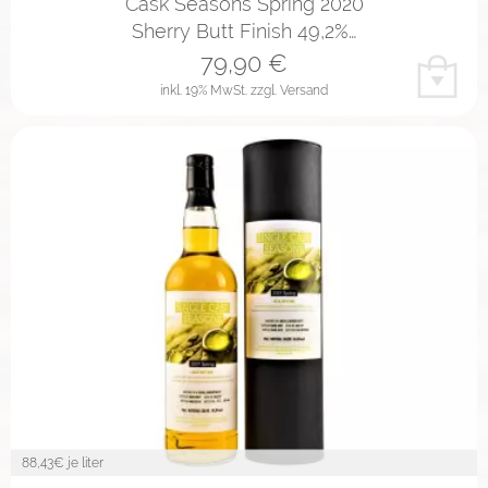
Cask Seasons Spring 2020
Sherry Butt Finish 49,2%…
79,90
€
inkl. 19% MwSt.
zzgl. Versand
88,43
€ je liter