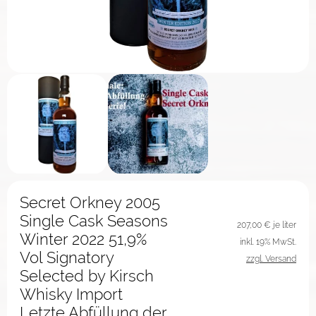
Secret Orkney 2005
Single Cask Seasons
207,00
€ je liter
Winter 2022 51,9%
inkl. 19% MwSt.
Vol Signatory
zzgl. Versand
Selected by Kirsch
Whisky Import
Letzte Abfüllung der