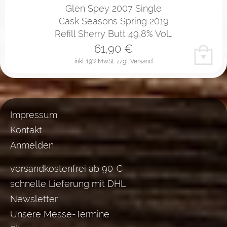
Glen Spey 2007 Single
Cask Seasons Spring 2019
Refill Sherry Butt 49,8% Vol…
61,90
€
inkl. 19% MwSt.
zzgl. Versand
Impressum
Kontakt
Anmelden
versandkostenfrei ab 90 €
schnelle Lieferung mit DHL
Newsletter
Unsere Messe-Termine