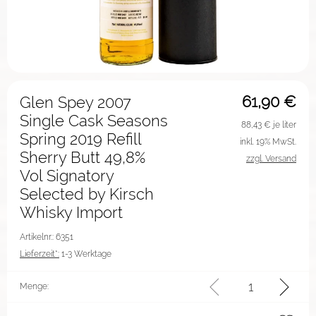
61,90
€
Glen Spey 2007
Single Cask Seasons
88,43
€ je liter
Spring 2019 Refill
inkl. 19% MwSt.
Sherry Butt 49,8%
zzgl. Versand
Vol Signatory
Selected by Kirsch
Whisky Import
Artikelnr.: 6351
Lieferzeit*:
1-3 Werktage
Menge: