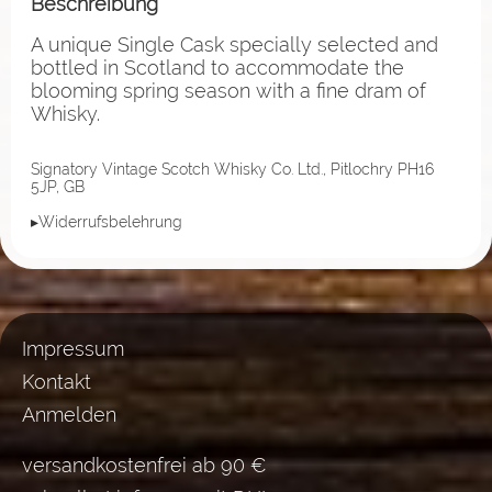
Beschreibung
A unique Single Cask specially selected and
bottled in Scotland to accommodate the
blooming spring season with a fine dram of
Whisky.
Signatory Vintage Scotch Whisky Co. Ltd., Pitlochry PH16
5JP, GB
▸Widerrufsbelehrung
Impressum
Kontakt
Anmelden
versandkostenfrei ab 90 €