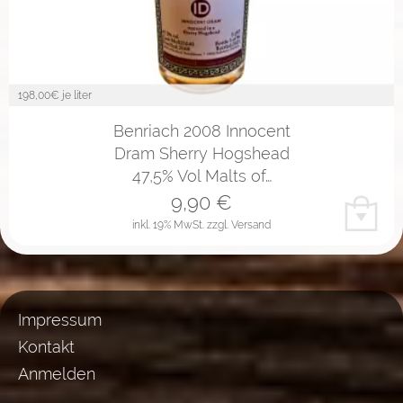
198,00
€ je liter
Benriach 2008 Innocent
Dram Sherry Hogshead
47,5% Vol Malts of…
9,90
€
inkl. 19% MwSt.
zzgl. Versand
Impressum
Kontakt
Anmelden