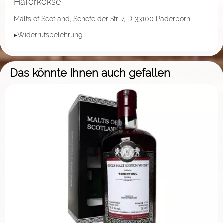
Haferkekse
Malts of Scotland, Senefelder Str. 7, D-33100 Paderborn
▸Widerrufsbelehrung
Das könnte Ihnen auch gefallen