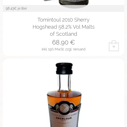
98,43
€ je liter
Tomintoul 2010 Sherry
Hogshead 58,2% Vol Malts
of Scotland
68,90
€
inkl. 19% MwSt.
zzgl. Versand