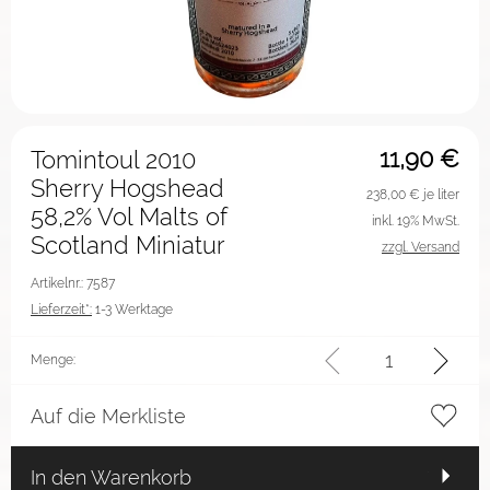
11,90
€
Tomintoul 2010
Sherry Hogshead
238,00
€ je liter
58,2% Vol Malts of
inkl. 19% MwSt.
Scotland Miniatur
zzgl. Versand
Artikelnr.: 7587
Lieferzeit*:
1-3 Werktage
Menge:
Auf die Merkliste
In den Warenkorb