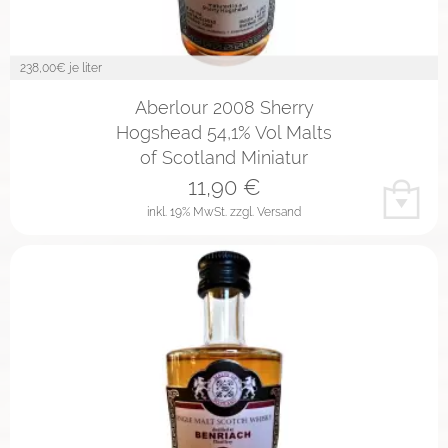
238,00
€ je liter
Aberlour 2008 Sherry
Hogshead 54,1% Vol Malts
of Scotland Miniatur
11,90
€
inkl. 19% MwSt.
zzgl. Versand