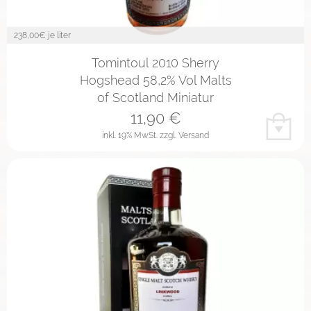
238,00
€ je liter
Tomintoul 2010 Sherry
Hogshead 58,2% Vol Malts
of Scotland Miniatur
11,90
€
inkl. 19% MwSt.
zzgl. Versand