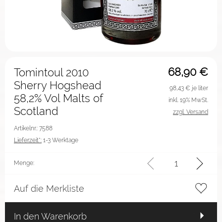
68,90
€
Tomintoul 2010
Sherry Hogshead
98,43
€ je liter
58,2% Vol Malts of
inkl. 19% MwSt.
Scotland
zzgl. Versand
Artikelnr.: 7588
Lieferzeit*:
1-3 Werktage
Menge:
Auf die Merkliste
In den Warenkorb