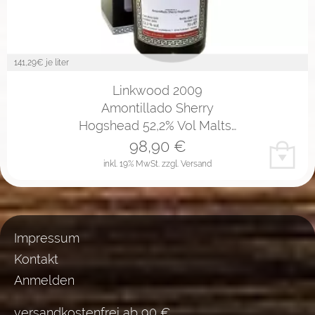
141,29
€ je liter
Linkwood 2009
Amontillado Sherry
Hogshead 52,2% Vol Malts…
98,90
€
inkl. 19% MwSt.
zzgl. Versand
Impressum
Kontakt
Anmelden
versandkostenfrei ab 90 €