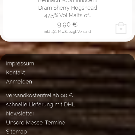
Benriach 2008 Innocent
Dram Sherry Hogshead
47,5% Vol Malts of…
9,90
€
inkl. 19% MwSt.
zzgl. Versand
Impressum
Kontakt
Anmelden
versandkostenfrei ab 90 €
schnelle Lieferung mit DHL
Newsletter
Unsere Messe-Termine
Sitemap