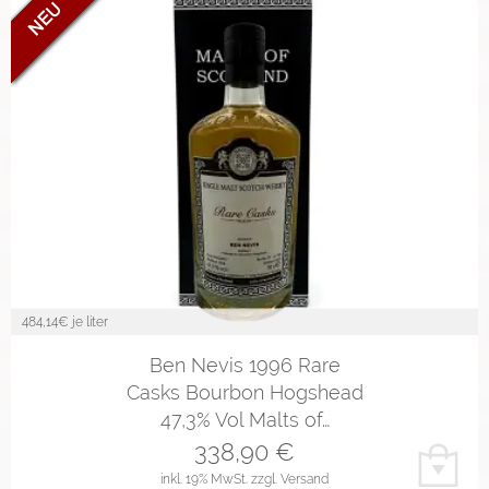
484,14
€ je liter
Ben Nevis 1996 Rare
Casks Bourbon Hogshead
47,3% Vol Malts of…
338,90
€
inkl. 19% MwSt.
zzgl. Versand