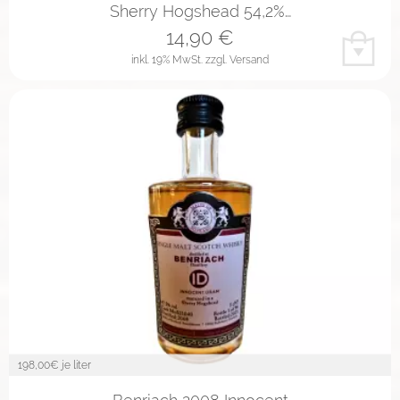
Sherry Hogshead 54,2%…
14,90
€
inkl. 19% MwSt.
zzgl. Versand
198,00
€ je liter