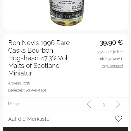
39,90
€
Ben Nevis 1996 Rare
Casks Bourbon
798,00
€ je liter
Hogshead 47,3% Vol
inkl. 19% MwSt.
Malts of Scotland
zzgl. Versand
Miniatur
Artikelnr.: 7718
Lieferzeit*:
1-3 Werktage
Menge:
Auf die Merkliste