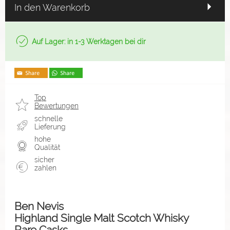
In den Warenkorb
Auf Lager: in 1-3 Werktagen bei dir
Top
Bewertungen
schnelle
Lieferung
hohe
Qualität
sicher
zahlen
Ben Nevis
Highland Single Malt Scotch Whisky
Rare Casks