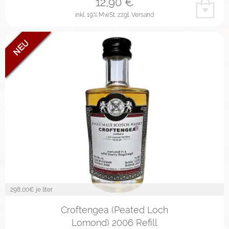
12,90
€
inkl. 19% MwSt.
zzgl. Versand
298,00
€ je liter
Croftengea (Peated Loch
Lomond) 2006 Refill