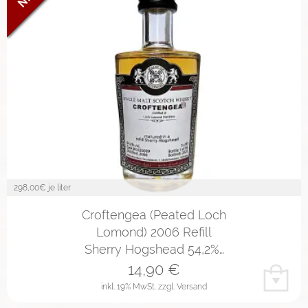
298,00
€ je liter
Croftengea (Peated Loch
Lomond) 2006 Refill
Sherry Hogshead 54,2%…
14,90
€
inkl. 19% MwSt.
zzgl. Versand