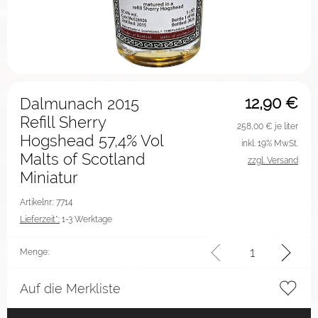
12,90
€
Dalmunach 2015
Refill Sherry
258,00
€ je liter
Hogshead 57,4% Vol
inkl. 19% MwSt.
Malts of Scotland
zzgl. Versand
Miniatur
Artikelnr.: 7714
Lieferzeit*:
1-3 Werktage
Menge:
Auf die Merkliste