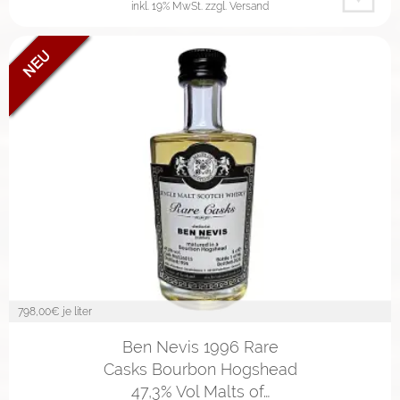
inkl. 19% MwSt.
zzgl. Versand
798,00
€ je liter
Ben Nevis 1996 Rare
Casks Bourbon Hogshead
47,3% Vol Malts of…