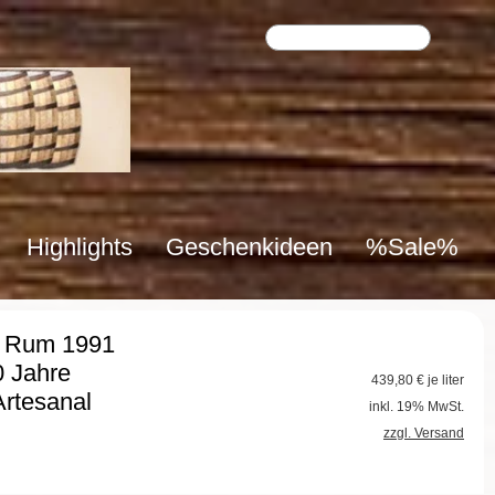
Highlights
Geschenkideen
%Sale%
k Rum 1991
30 Jahre
439,80
€ je liter
rtesanal
inkl. 19% MwSt.
zzgl. Versand