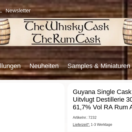
L
Newsletter
llungen
Neuheiten
Samples & Miniaturen
Guyana Single Cas
Uitvlugt Destillerie 
61,7% Vol RA Rum A
Artikelnr.: 7232
Lieferzeit*:
1-3 Werktage