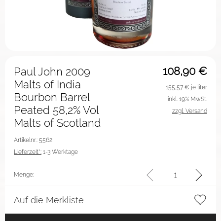
108,90
€
Paul John 2009
Malts of India
155,57
€ je liter
Bourbon Barrel
inkl. 19% MwSt.
Peated 58,2% Vol
zzgl. Versand
Malts of Scotland
Artikelnr.: 5562
Lieferzeit*:
1-3 Werktage
Menge:
Auf die Merkliste