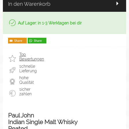
In den Warenkorb
Auf Lager: in 1-3 Werktagen bei dir
Top
Bewertungen
schnelle
Lieferung
hohe
Qualität
sicher
zahlen
Paul John
Indian Single Malt Whisky
Peated