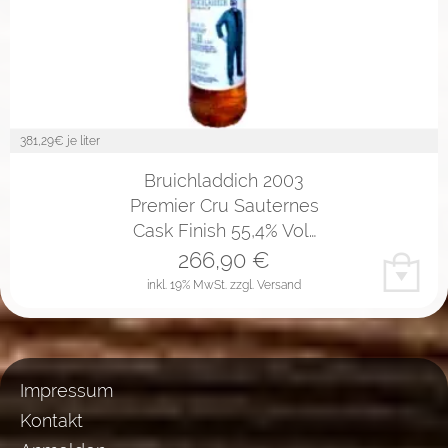
381,29
€ je liter
Bruichladdich 2003
Premier Cru Sauternes
Cask Finish 55,4% Vol…
266,90
€
inkl. 19% MwSt.
zzgl. Versand
Impressum
Kontakt