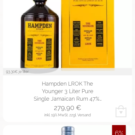
93,30
€ je liter
Hampden LROK The
Younger 3 Liter Pure
Single Jamaican Rum 47%…
279,90
€
inkl. 19% MwSt.
zzgl. Versand
6%