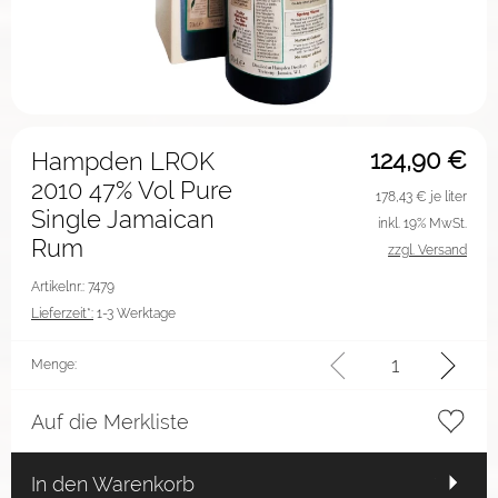
124,90
€
Hampden LROK
2010 47% Vol Pure
178,43
€ je liter
Single Jamaican
inkl. 19% MwSt.
Rum
zzgl. Versand
Artikelnr.: 7479
Lieferzeit*:
1-3 Werktage
Menge:
Auf die Merkliste
In den Warenkorb