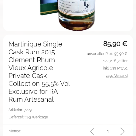
85,90
€
Martinique Single
Cask Rum 2015
unser alter Preis
95,90 €
Clement Rhum
122,71
€ je liter
Vieux Agricole
inkl. 19% MwSt.
Private Cask
zzgl. Versand
Collection 55,5% Vol
Exclusive for RA
Rum Artesanal
Artikelnr.: 7229
Lieferzeit*:
1-3 Werktage
Menge: