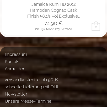
Jamaica Rum HD 2012
Hampden Cognac Cask
Finish 58,1% Vol Exclusive…
74,90
€
inkl. 19% MwSt.
zzgl. Versand
Impressum
Kontakt
Anmelden
versandkostenfrei ab 90 €
schnelle Lieferung mit DHL
Newsletter
Unsere Messe-Termine