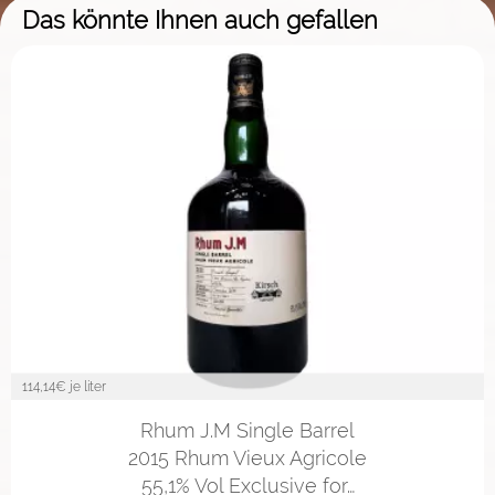
Das könnte Ihnen auch gefallen
114,14
€ je liter
Rhum J.M Single Barrel
2015 Rhum Vieux Agricole
55,1% Vol Exclusive for…