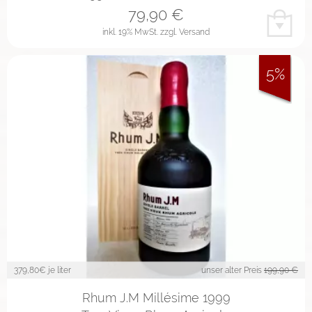
79,90
€
inkl. 19% MwSt.
zzgl. Versand
5%
379,80
€ je liter
unser alter Preis
199,90 €
Rhum J.M Millésime 1999