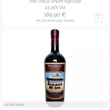
Tres Vieux Rhum Agricole
43,15% Vol
189,90
€
inkl. 19% MwSt.
zzgl. Versand
107,00
€ je liter