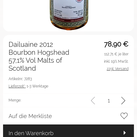
78,90
€
Dailuaine 2012
Bourbon Hogshead
112,71
€ je liter
57,1% Vol Malts of
inkl. 19% MwSt.
Scotland
zzgl. Versand
Artikelnr.: 7283
Lieferzeit*:
1-3 Werktage
Menge:
Auf die Merkliste
In den Warenkorb