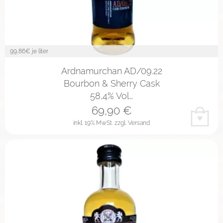
99,86
€ je liter
Ardnamurchan AD/09.22
Bourbon & Sherry Cask
58,4% Vol…
69,90
€
inkl. 19% MwSt.
zzgl. Versand