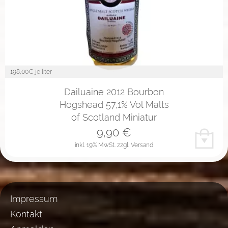
198,00
€ je liter
Dailuaine 2012 Bourbon
Hogshead 57,1% Vol Malts
of Scotland Miniatur
9,90
€
inkl. 19% MwSt.
zzgl. Versand
Impressum
Kontakt