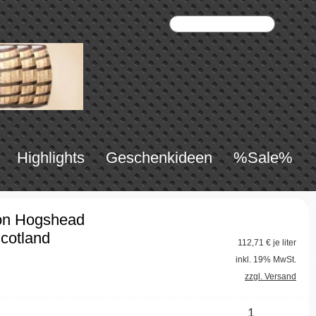
Highlights
Geschenkideen
%Sale%
bon Hogshead
Scotland
112,71
€ je liter
inkl. 19% MwSt.
zzgl. Versand