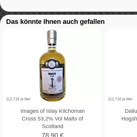
Das könnte Ihnen auch gefallen
112,71
€ je liter
112,71
€ je liter
Images of Islay Kilchoman
Dail
Cross 53,2% Vol Malts of
Hogsh
Scotland
78,90
€