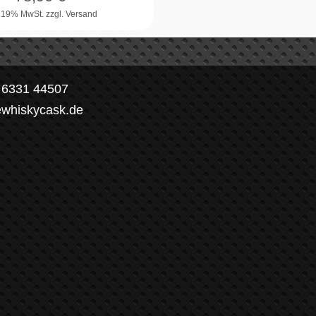
. 19% MwSt.
zzgl. Versand
) 6331 44507
ewhiskycask.de