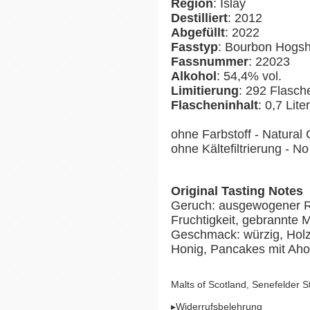
Region
: Islay
Destilliert
: 2012
Abgefüllt
: 2022
Fasstyp
: Bourbon Hogs
Fassnummer
: 22023
Alkohol
: 54,4% vol.
Limitierung
: 292 Flasch
Flascheninhalt
: 0,7 Liter
ohne Farbstoff - Natural 
ohne Kältefiltrierung - No 
Original Tasting Notes
Geruch: ausgewogener Rau
Fruchtigkeit, gebrannte 
Geschmack: würzig, Holzr
Honig, Pancakes mit Aho
Malts of Scotland, Senefelder 
▸Widerrufsbelehrung