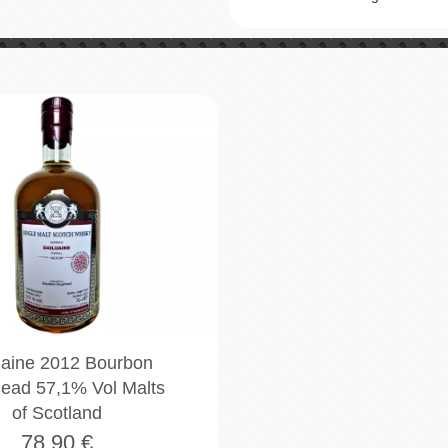
uaine 2012 Bourbon
ead 57,1% Vol Malts
of Scotland
78,90
€