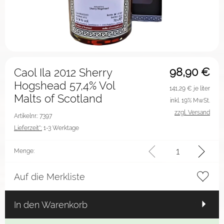
98,90
€
Caol Ila 2012 Sherry
Hogshead 57,4% Vol
141,29
€ je liter
Malts of Scotland
inkl. 19% MwSt.
zzgl. Versand
Artikelnr.: 7397
Lieferzeit*:
1-3 Werktage
Menge:
Auf die Merkliste
In den Warenkorb