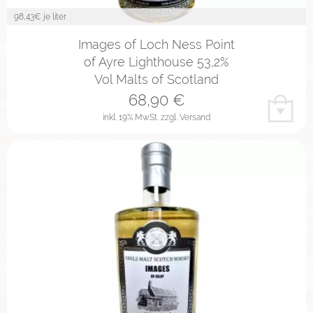
98,43
€ je liter
Images of Loch Ness Point
of Ayre Lighthouse 53,2%
Vol Malts of Scotland
68,90
€
inkl. 19% MwSt.
zzgl. Versand