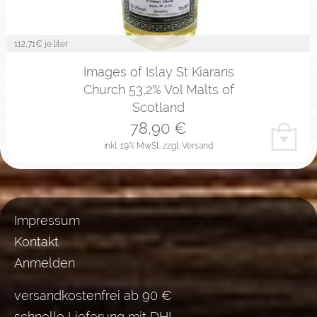
112,71
€ je liter
Images of Islay St Kiarans
Church 53,2% Vol Malts of
Scotland
78,90
€
inkl. 19% MwSt.
zzgl. Versand
Impressum
Kontakt
Anmelden
versandkostenfrei ab 90 €
schnelle Lieferung mit DHL