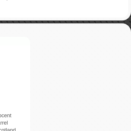
ocent
rel
cotland