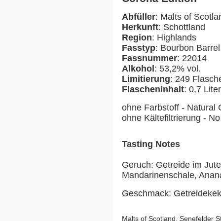
Abfüller
: Malts of Scotla
Herkunft
: Schottland
Region
: Highlands
Fasstyp
: Bourbon Barrel
Fassnummer
: 22014
Alkohol
: 53,2% vol.
Limitierung
: 249 Flasch
Flascheninhalt
: 0,7 Liter
ohne Farbstoff - Natural 
ohne Kältefiltrierung - No 
Tasting Notes
Geruch: Getreide im Jutes
Mandarinenschale, Anan
Geschmack: Getreidekeks
Malts of Scotland, Senefelder 