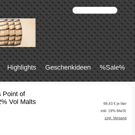
Highlights
Geschenkideen
%Sale%
 Point of
2% Vol Malts
98,43
€ je liter
inkl. 19% MwSt.
zzgl. Versand