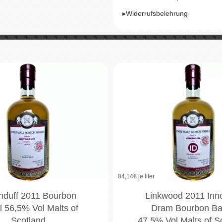
▸Widerrufsbelehrung
84,14
€ je liter
onduff 2011 Bourbon
Linkwood 2011 Inn
l 56,5% Vol Malts of
Dram Bourbon Bar
Scotland
47,5% Vol Malts of S