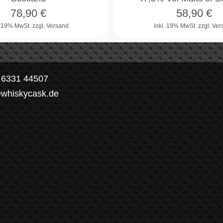
78,90
€
58,90
€
. 19% MwSt.
zzgl. Versand
inkl. 19% MwSt.
zzgl. Ve
) 6331 44507
ewhiskycask.de