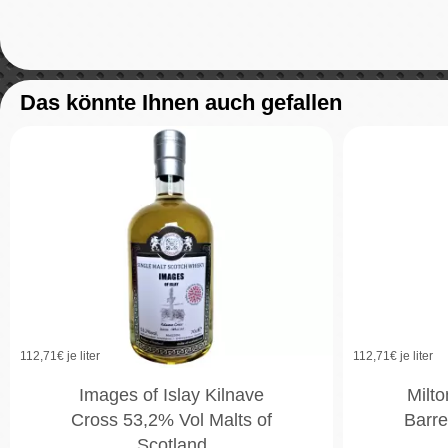
Das könnte Ihnen auch gefallen
112,71
€ je liter
112,71
€ je liter
Images of Islay Kilnave
Milt
Cross 53,2% Vol Malts of
Barre
Scotland