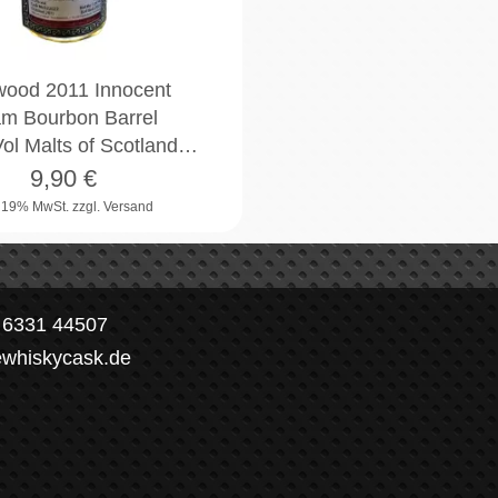
wood 2011 Innocent
m Bourbon Barrel
ol Malts of Scotland…
9,90
€
. 19% MwSt.
zzgl. Versand
) 6331 44507
ewhiskycask.de