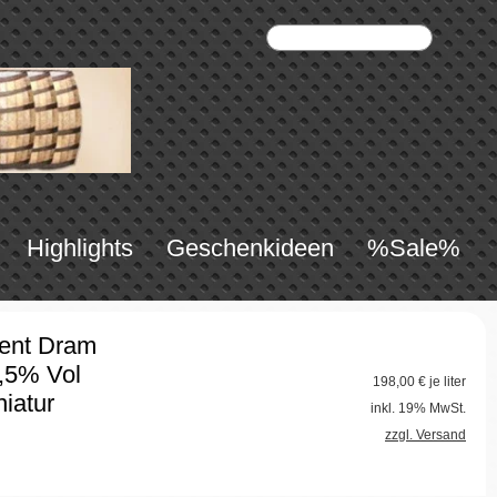
Highlights
Geschenkideen
%Sale%
cent Dram
,5% Vol
198,00
€ je liter
niatur
inkl. 19% MwSt.
zzgl. Versand