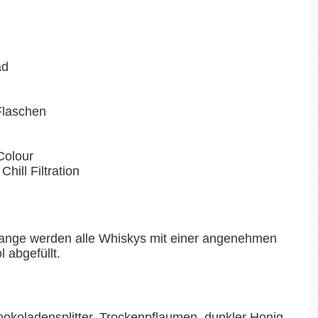
ad
-Flaschen
Colour
Chill Filtration
ange werden alle Whiskys mit einer angenehmen
 abgefüllt.
okoladensplitter, Trockenpflaumen, dunkler Honig,