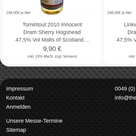
198,00
€ je liter
198,00
€ je liter
Tomintoul 2010 Innocent
Link
Dram Sherry Hogshead
Dra
47,5% Vol Malts of Scotland…
47,5% V
9,90
€
inkl. 19% MwSt.
zzgl. Versand
inkl
Impressum
0049 (0
Kontakt
info@th
Anmelden
Unsere Messe-Termine
Sitemap