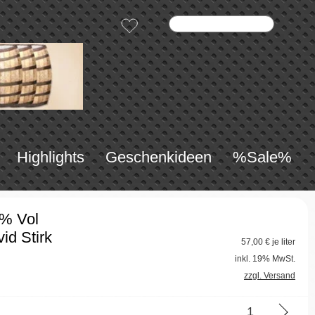
Highlights
Geschenkideen
%Sale%
0% Vol
id Stirk
57,00
€ je liter
inkl. 19% MwSt.
zzgl. Versand