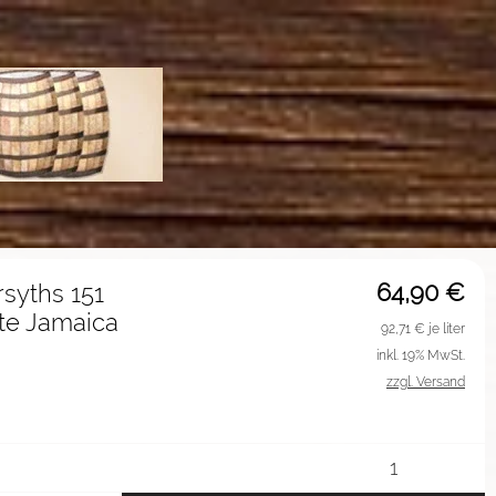
64,90
€
rsyths 151
ite Jamaica
92,71
€ je liter
inkl. 19% MwSt.
zzgl. Versand