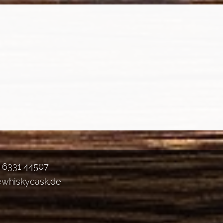
) 6331 44507
ewhiskycask.de