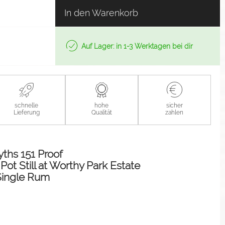
In den Warenkorb
Auf Lager: in 1-3 Werktagen bei dir
schnelle
hohe
sicher
Lieferung
Qualität
zahlen
yths 151 Proof
 Pot Still at Worthy Park Estate
Single Rum