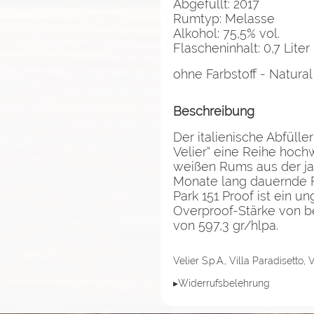
Abgefüllt: 2017
Rumtyp: Melasse
Alkohol: 75,5% vol.
Flascheninhalt: 0,7 Liter
ohne Farbstoff - Natural
Beschreibung
Der italienische Abfülle
Velier“ eine Reihe hoch
weißen Rums aus der jam
Monate lang dauernde F
Park 151 Proof ist ein u
Overproof-Stärke von b
von 597,3 gr/hlpa.
Velier S.p.A., Villa Paradisetto,
▸Widerrufsbelehrung