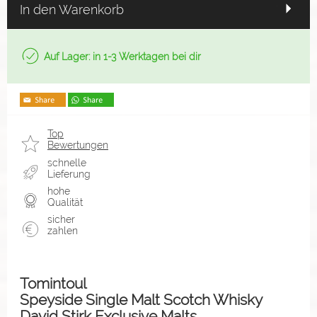
In den Warenkorb
Auf Lager: in 1-3 Werktagen bei dir
Top
Bewertungen
schnelle
Lieferung
hohe
Qualität
sicher
zahlen
Tomintoul
Speyside Single Malt Scotch Whisky
David Stirk Exclusive Malts