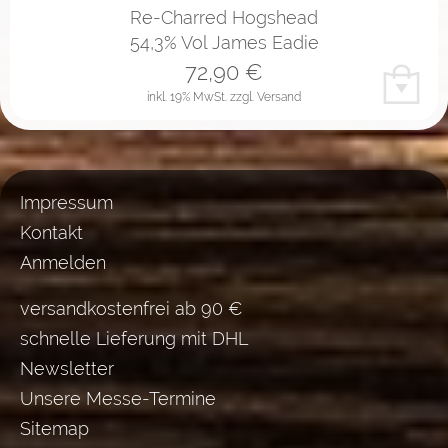
Re-Charred Hogshead
54,3% Vol James Eadie
72,90
€
inkl. 19% MwSt.
zzgl. Versand
Impressum
Kontakt
Anmelden
versandkostenfrei ab 90 €
schnelle Lieferung mit DHL
Newsletter
Unsere Messe-Termine
Sitemap