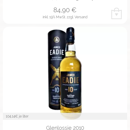
84,90
€
inkl. 19% MwSt.
zzgl. Versand
104,14
€ je liter
Glenlossie 2010