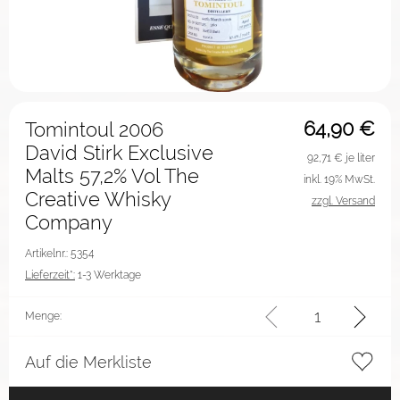
64,90
€
Tomintoul 2006
David Stirk Exclusive
92,71
€ je liter
Malts 57,2% Vol The
inkl. 19% MwSt.
Creative Whisky
zzgl. Versand
Company
Artikelnr.: 5354
Lieferzeit*:
1-3 Werktage
Menge:
Auf die Merkliste