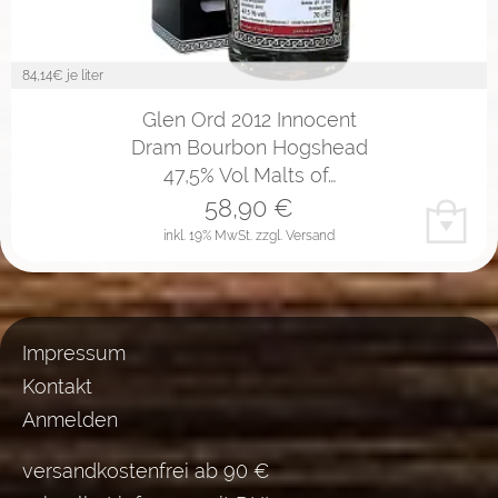
84,14
€ je liter
Glen Ord 2012 Innocent
Dram Bourbon Hogshead
47,5% Vol Malts of…
58,90
€
inkl. 19% MwSt.
zzgl. Versand
Impressum
Kontakt
Anmelden
versandkostenfrei ab 90 €