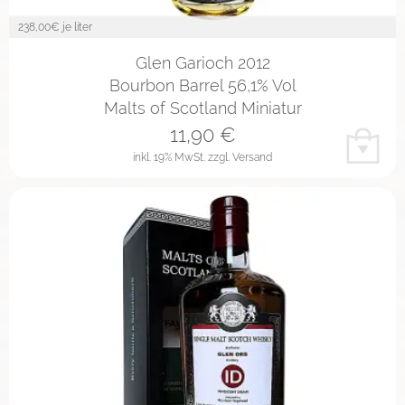
238,00
€ je liter
Glen Garioch 2012
Bourbon Barrel 56,1% Vol
Malts of Scotland Miniatur
11,90
€
inkl. 19% MwSt.
zzgl. Versand