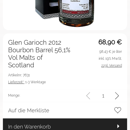
68,90
€
Glen Garioch 2012
Bourbon Barrel 56,1%
98,43
€ je liter
Vol Malts of
inkl. 19% MwSt.
Scotland
zzgl. Versand
Artikelnr.: 7631
Lieferzeit*:
1-3 Werktage
Menge:
Auf die Merkliste
In den Warenkorb