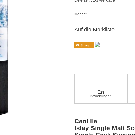
Lieferzeit*:
1-3 Werktage
Menge:
Auf die Merkliste
Top
Bewertungen
Caol Ila
Islay Single Malt S
Single Cask Season