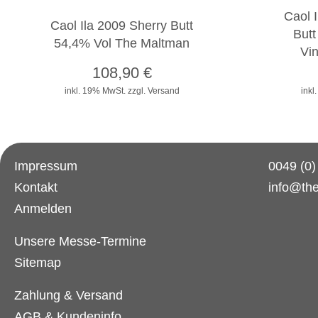
Caol I
Caol Ila 2009 Sherry Butt
Butt
54,4% Vol The Maltman
Vi
108,90
€
inkl. 19% MwSt.
zzgl. Versand
inkl
Impressum
0049 (0
Kontakt
info@th
Anmelden
Unsere Messe-Termine
Sitemap
Zahlung & Versand
AGB & Kundeninfo