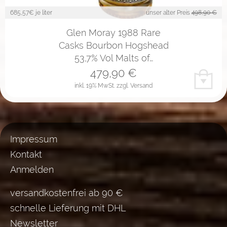
685,57
€ je liter
unser alter Preis
498,90 €
Glen Moray 1988 Rare
Casks Bourbon Hogshead
53,7% Vol Malts of…
479,90
€
inkl. 19% MwSt.
zzgl. Versand
Impressum
Kontakt
Anmelden
versandkostenfrei ab 90 €
schnelle Lieferung mit DHL
Newsletter