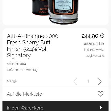
244,90
€
Allt-A-Bhainne 2000
Fresh Sherry Butt
349,86
€ je liter
Finish 52,4% Vol
inkl. 19% MwSt.
Signatory
zzgl. Versand
Artikelnr.: 7044
Lieferzeit*:
1-3 Werktage
Menge:
Auf die Merkliste
In den Warenkorb