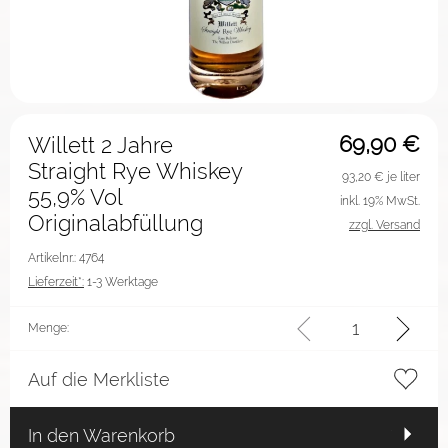
69,90
€
Willett 2 Jahre
Straight Rye Whiskey
93,20
€ je liter
55,9% Vol
inkl. 19% MwSt.
Originalabfüllung
zzgl. Versand
Artikelnr.: 4764
Lieferzeit*:
1-3 Werktage
Menge:
Auf die Merkliste
In den Warenkorb