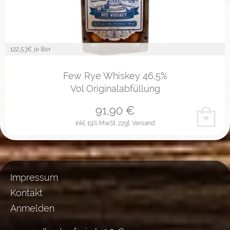
122,53
€ je liter
Few Rye Whiskey 46,5%
Vol Originalabfüllung
91,90
€
inkl. 19% MwSt.
zzgl. Versand
Impressum
Kontakt
Anmelden