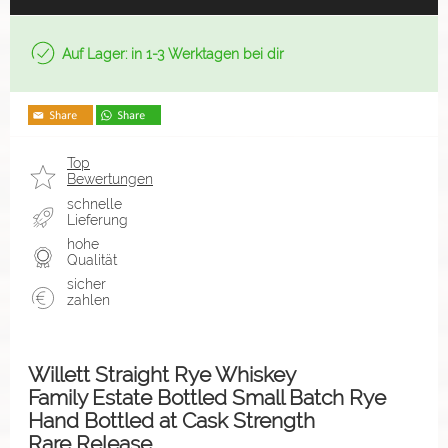
Auf Lager: in 1-3 Werktagen bei dir
Top
Bewertungen
schnelle
Lieferung
hohe
Qualität
sicher
zahlen
Willett Straight Rye Whiskey
Family Estate Bottled Small Batch Rye
Hand Bottled at Cask Strength
Rare Release