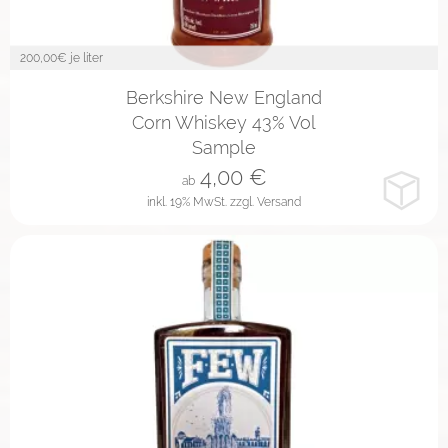
200,00
€ je liter
2cl
4cl
10cl
Berkshire New England
Corn Whiskey 43% Vol
Sample
4,00
€
ab
inkl. 19% MwSt.
zzgl. Versand