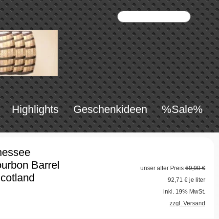
Highlights
Geschenkideen
%Sale%
nessee
urbon Barrel
unser alter Preis
69,90 €
Scotland
92,71
€ je liter
inkl. 19% MwSt.
zzgl. Versand