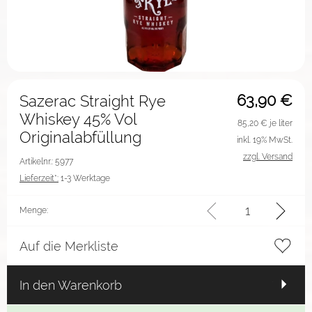
63,90
€
Sazerac Straight Rye
Whiskey 45% Vol
85,20
€ je liter
Originalabfüllung
inkl. 19% MwSt.
zzgl. Versand
Artikelnr.: 5977
Lieferzeit*:
1-3 Werktage
Menge:
Auf die Merkliste
In den Warenkorb